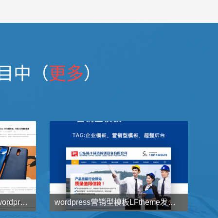
目中（
更多
）
这可能是最适合你的纯写作wordpress模板C.U.X-1 分享
wordpress营销型模板LFtheme发布，蓝色大气耐看型首选