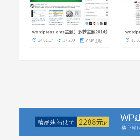
wordpress cms主题：多梦主题2014最新版发布
word
主题介绍 感谢多梦同学的wordpress主题投
这款wo



14.01.17
17,233
13.0

CMS主题
稿，感谢其一直以来的支持，之前小2介绍过
力，专业
这款wordpress cms主题，而今天正是这款强
美要求，
大的cms主题的最新版本，一款采...
这款wor