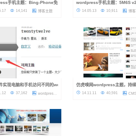
bile分享
press手机主题：Bing-Phone免费发布了
wordpress手机主题：5M6S 
来自wordpress主题达人斌果的作
主题介绍 说起wordpress手机主题



5.17
14,141
14.05.13
10,911


博客主题
博客
不错的wordpress手机主题，如果想
前就介绍过不少，详情请大家在本站搜
wordpress主题增加个手机界面的浏
机”了解，后来根据各种自适应的流行
那么今天介绍的这款“主...
wordpress手机主题变得不再流弊...
件实现电脑和手机访问不同的wordpress主题教程
仿虎嗅网wordpress主题，持
 说这个教程前，其实大叔还是希望
这款wordpress主题是精仿虎嗅网的



1.12
37,162
14.11.11
40,591


wordpress插件
CM
己的网站做成自适应为好，毕竟此文
定义性极强，增加多种文章形式，是
于很多年前的策略了！就是运用一个
的自媒体、CMS wordpress主题，
件来判定浏览设备是...
端和文章演示数据，后台导入数据...