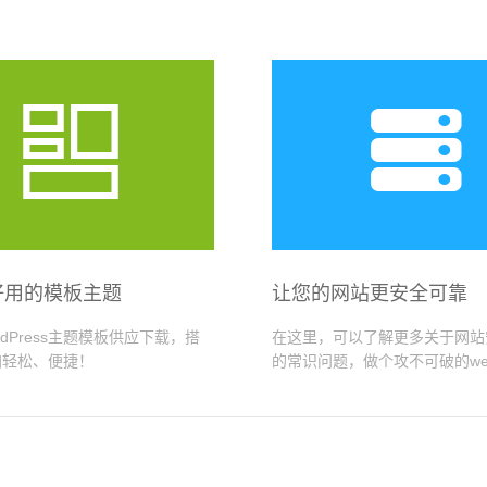


好用的模板主题
让您的网站更安全可靠
rdPress主题模板供应下载，搭
在这里，可以了解更多关于网站
加轻松、便捷！
的常识问题，做个攻不可破的webm