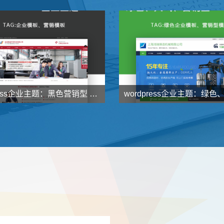

1000
128
元
元
了解详情
WordPress企业主题：黑色营销型 超强SEO模板JsTheme发布

998
998
元
元
了解详情