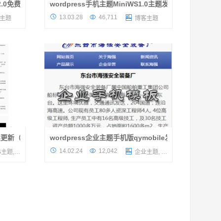
v2.0免费分享
wordpress手机主题MiniWS1.0主题发布
，本站很早
小编今天又整理一款wordpress主题，这款


13.03.28
46,711

主题
博客主题
索“手
wordpress主题有点特殊，因为是移动版的，
后，
就是放手机访问的，呵呵，貌似wordpress手
机主题并不多哦，而今天小编就为大...
续更新（1.4版本）
wordpress企业主题手机版qymobile发布
，后台自
主题介绍 现如今一个网站如何不能够电脑和


14.02.24
12,042

S主题
,
博客主题
企业主题
,
收费主题
一款优秀
手机均能够有很好的访问体验的话，那真是有
包含手机
点落伍了，特别是对于企业网站来说，是否老
是接到一些网络公司的电话，...