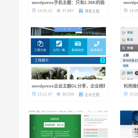
wordpress手机主题：只有2.36K的极简手机主题YPMo
word
主题介绍 本款wordpress主题收集于
主题介绍 



15.01.12
27,857
14.0

博客主题
YOONPER，是一款十分简单的wordpress手
品，一款
机主题，之所以叫手机主题，那肯定是和电脑
给你们的
主题分开且又是同存使用的主题，新来的客...
览的话，
wordpress企业主题GL分享，企业网站一套解决方案！
利用插
大叔近两个月内要么是忙着学车，要么就是忙
教程说明



15.11.07
36,539
15.0

企业主题
,
收费主题
着大项目，近来好不容易闲下来，给大家带来
大家将自
一款wordpress企业主题，取名为GL吧，看
的教程属
标题说是企业网站一套解决方案！...
插件，插