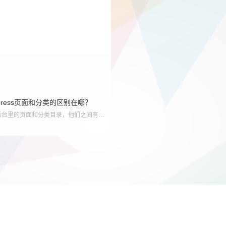
dpress页面和分类的区别在哪？
wordpress后台里的页面和分类目录，他们之间有什么区别和联系？这里大叔就给大家描述一下，也是举例说明吧！ 分类目录：就类似与图书馆的一个书架（分类）...