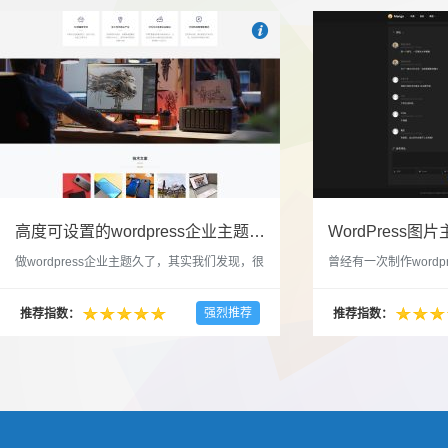

也想出现在这里？
联系我们
吧
高度可设置的wordpress企业主题indigo分享
做wordpress企业主题久了，其实我们发现，很
曾经有一次制作wordp
多的布局和界面都是极为相似的，不同的就是
一个类朋友圈一样的 
配色和元素细节。为此我们创造了一个高可设
喜欢，所以后来自己也
强烈推荐
推荐指数：
推荐指数：
置，并且模块可以重复利用的wordpress企业主
分享站也行，说是分享
题出来，为它命名为indigo，湛蓝的意思。 什
种多图的组合方式很有
么是高度可设置？简单说，我们把所有的模块
的图片的数量，对其进
都做成了小工具，并且在每个小工具里增加了
张，超过9张的，在第
很多的设置，包...
还有多少...