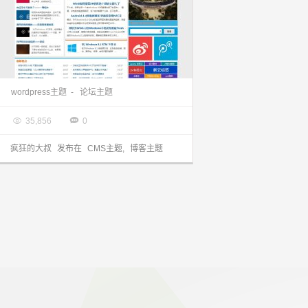
wordpress主题：精仿远景论坛的主题think免费分享
wordpress主题
-
论坛主题

2013.11.08


35,856
0
疯狂的大叔
发布在
CMS主题
,
博客主题