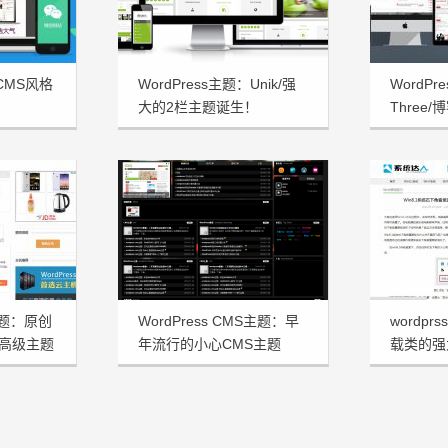
：CMS风格
WordPress主题：Unik/强
WordP
大的2栏主题诞生！
Three
三合一主
s主题：原创
WordPress CMS主题：早
wordp
志高级主题
年流行的小心CMS主题
载类的强
Tstyle宽屏版发布
xitongd