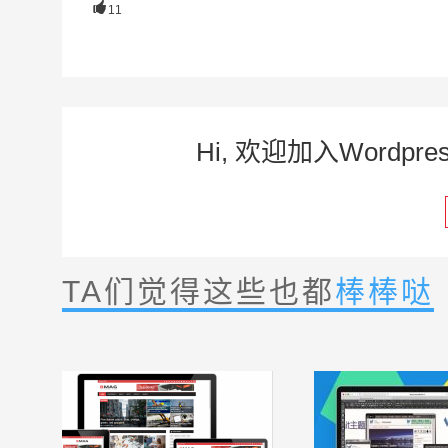

11
Hi, 欢迎加入Word
TA们觉得这些也都
棒棒哒