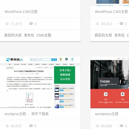
wordpress cms主题：CMS主题|3栏Traveler主题
WordPress CMS主题
WordPress CMS主题

2015.10.16

2015.06.16




71,673
0
30,212
0
疯狂的大叔
发布在
CMS主题
疯狂的大叔
发布在
wordprss主题：适合软件下载类的强大主题xitongdaren发布
wordprss主题
-
软件下载类
wordpress主题

2015.04.07

2015.03.03




45,625
0
86,060
0