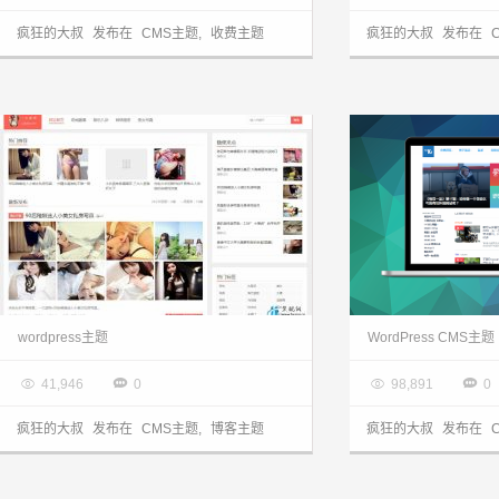
疯狂的大叔
发布在
CMS主题
,
收费主题
疯狂的大叔
发布在
wordpress主题：精仿alibaixiu最新官网风格主题yidabo发布
wordpress主题
WordPress CMS主题

2014.11.26

2014.11.15




41,946
0
98,891
0
疯狂的大叔
发布在
CMS主题
,
博客主题
疯狂的大叔
发布在