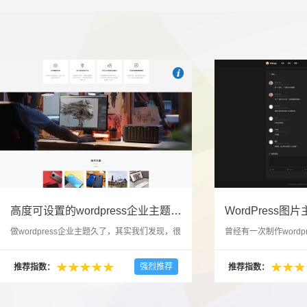

也想出现在这里？
联系我们
吧
高度可设置的wordpress企业主题indigo分享
做wordpress企业主题久了，其实我们发现，很
曾经有一次制作wordp
多的布局和界面都是极为相似的，不同的就是
一个类朋友圈一样的 
配色和元素细节。为此我们创造了一个高可设
喜欢，所以后来自己也
强烈推荐
推荐指数：
推荐指数：
置，并且模块可以重复利用的wordpress企业主
分享站也行，说是分享
题出来，为它命名为indigo，湛蓝的意思。 什
种多图的组合方式很有
么是高度可设置？简单说，我们把所有的模块
的图片的数量，对其进