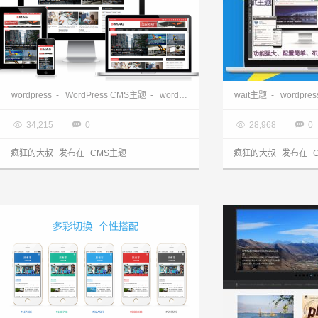
一款杂志风的wordpress cms主题BMag分享
wordpress
-
WordPress CMS主题
-
wordpress主题
wait主题
-
wordpre

2018.10.21

2015.12.18




34,215
0
28,968
0
疯狂的大叔
发布在
CMS主题
疯狂的大叔
发布在