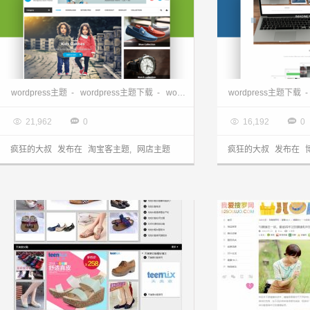
wordpress多功能淘宝客主题-eStore 1.1.9
多功能自适应主题—
wordpress主题
-
wordpress主题下载
-
wordpress免费主题
wordpress主题下载
-
wordpress淘
-

2017.08.06

2017.08.01




21,962
0
16,192
0
疯狂的大叔
发布在
淘宝客主题
,
网店主题
疯狂的大叔
发布在
网店主题