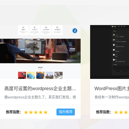

也想出现在这里？
联系我们
吧
高度可设置的wordpress企业主题indigo分享
做wordpress企业主题久了，其实我们发现，很
曾经有一次制作wordp
多的布局和界面都是极为相似的，不同的就是
一个类朋友圈一样的 
配色和元素细节。为此我们创造了一个高可设
喜欢，所以后来自己也
强烈推荐
推荐指数：
推荐指数：
置，并且模块可以重复利用的wordpress企业主
分享站也行，说是分享
题出来，为它命名为indigo，湛蓝的意思。 什
种多图的组合方式很有
么是高度可设置？简单说，我们把所有的模块
的图片的数量，对其进