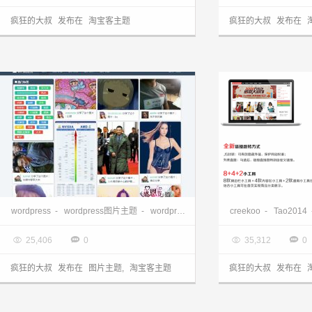
疯狂的大叔
发布在
淘宝客主题
疯狂的大叔
发布在
wordpress分享类主题：适合图片淘宝客使用，美图主题分享。
wordpress
-
wordpress图片主题
-
wordpress淘宝客主题
creekoo
-
Tao2014

2014.01.21

2014.01.02




25,406
0
35,312
0
疯狂的大叔
发布在
图片主题
,
淘宝客主题
疯狂的大叔
发布在