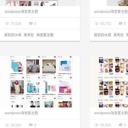
WordPress淘宝客主题Jumei1.0雪箭分享漂亮大气
wordpress淘宝客主题
wordpress淘宝客主题

2014.08.15

2014.05.22




73,528
0
65,752
0
疯狂的大叔
发布在
淘宝客主题
疯狂的大叔
发布在
wordpress淘宝客主题：国人原创红色大气的Love Shopping分享
wordpress淘宝客主题
wordpress淘宝客主题

2014.02.19

2014.02.16




36,904
0
56,665
0