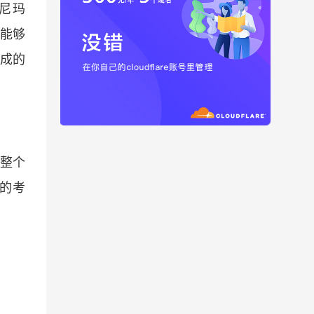
，尼玛
，能够
完成的
，整个
便的考