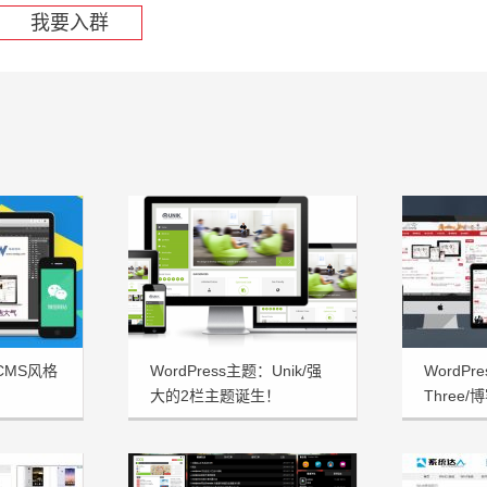
我要入群
：CMS风格
WordPress主题：Unik/强
WordP
大的2栏主题诞生！
Three
三合一主