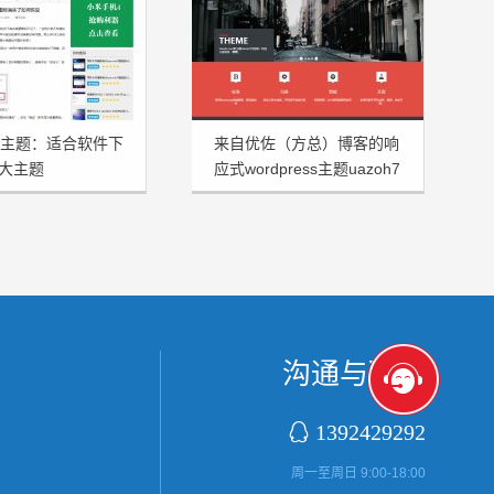
rss主题：适合软件下
来自优佐（方总）博客的响
大主题
应式wordpress主题uazoh7
aren发布
分享
沟通与联系

1392429292
周一至周日 9:00-18:00