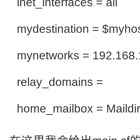
inet_interfaces = all
mydestination =
$myho
mynetworks = 192.168.
relay_domains =
home_mailbox = Maildi