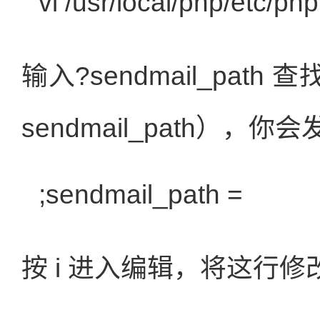
vi /usr/local/php/etc/ph
输入?sendmail_pa
sendmail_path）
;sendmail_path =
按 i 进入编辑，将这行修