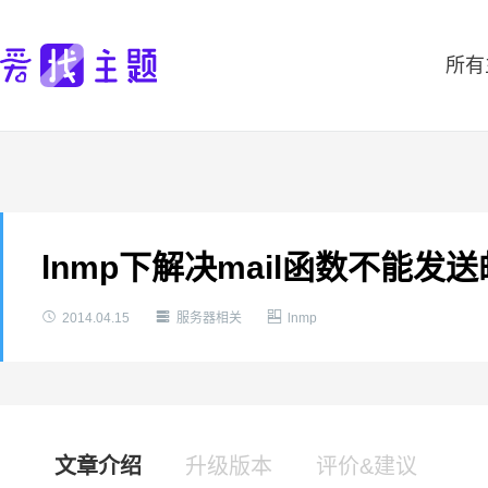
所有
lnmp下解决mail函数不能发



2014.04.15
服务器相关
lnmp
文章介绍
升级版本
评价&建议