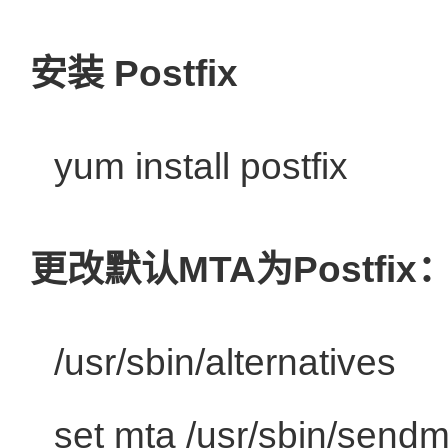
安装 Postfix
yum install postfix
更改默认MTA为Postfix
/usr/sbin/al
set mta /usr/sbin/sendm