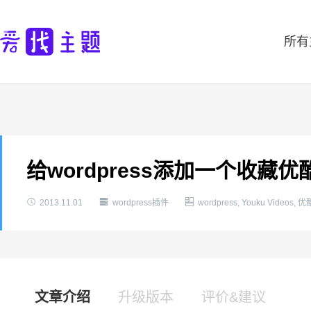
所有
给wordpress添加一个收藏优



2013.11.01
wordpress插件
wordpress
,
Youku Videos
,
优
文章介绍
升级版本
评价&建议