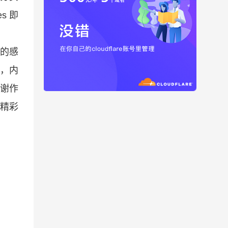
s 即
的感
候，内
感谢作
精彩