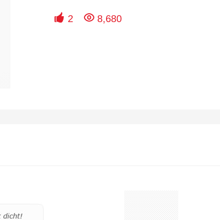


2
8,680