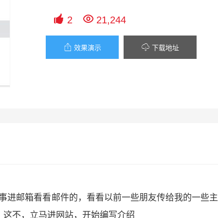


2
21,244


效果演示
下载地址
享，无事进邮箱看看邮件的，看看以前一些朋友传给我的一些
家，这不，立马进网站，开始编写介绍