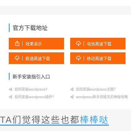
官方下载地址


效果演示
电信高速下载


联通高速下载
移动高速下载
新手安装指引入口

如何安装wordpress?

如何安装wordpress主题？

如何安装wordpress插件？

wordpress新手到毁灭的神秘攻略
TA们觉得这些也都
棒棒哒