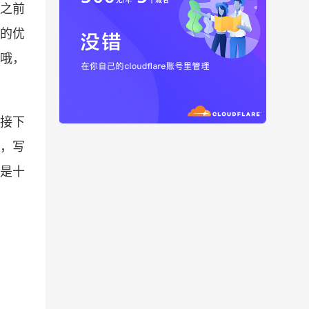
是之前
题的优
题哦，
接下
，写
是十