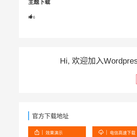
主题下载

6
Hi, 欢迎加入Word
官方下载地址


效果演示
电信高速下载