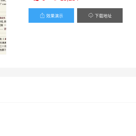


效果演示
下载地址