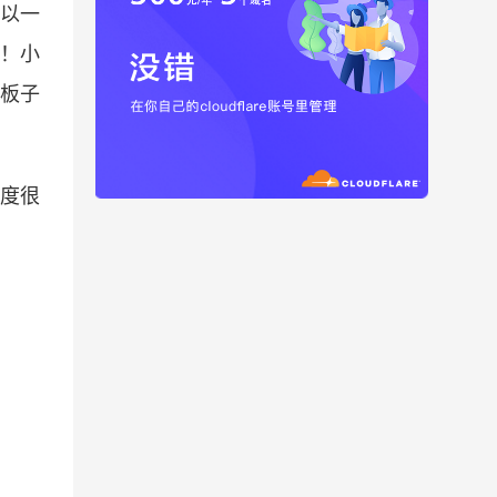
所以一
g！小
个板子
速度很