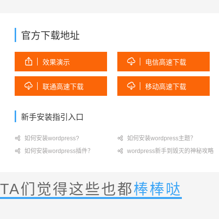
官方下载地址


效果演示
电信高速下载


联通高速下载
移动高速下载
新手安装指引入口

如何安装wordpress?

如何安装wordpress主题？

如何安装wordpress插件？

wordpress新手到毁灭的神秘攻略
TA们觉得这些也都
棒棒哒