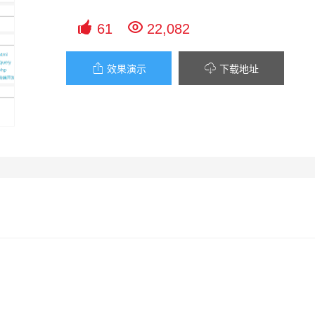


61
22,082


效果演示
下载地址