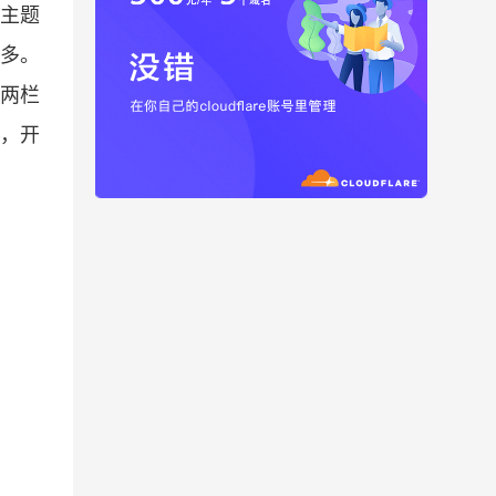
s主题
不多。
的两栏
净，开