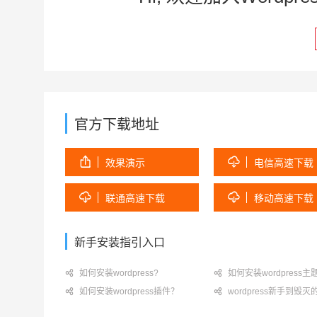
官方下载地址


效果演示
电信高速下载


联通高速下载
移动高速下载
新手安装指引入口

如何安装wordpress?

如何安装wordpress主

如何安装wordpress插件？

wordpress新手到毁