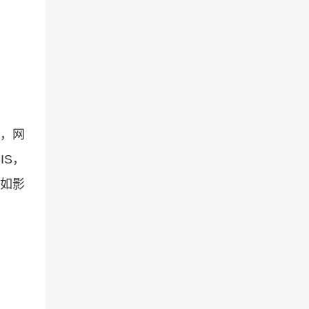
计，网
IS，
的如影