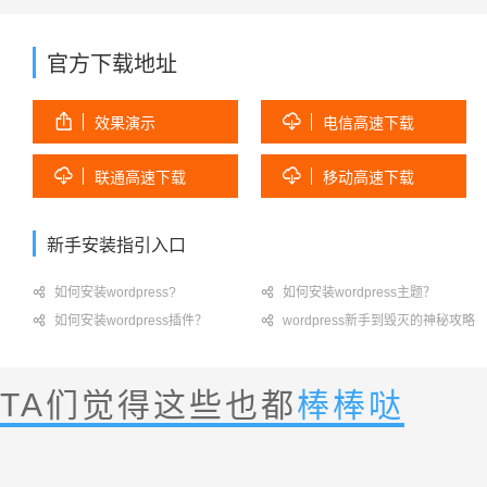
官方下载地址


效果演示
电信高速下载


联通高速下载
移动高速下载
新手安装指引入口

如何安装wordpress?

如何安装wordpress主题？

如何安装wordpress插件？

wordpress新手到毁灭的神秘攻略
TA们觉得这些也都
棒棒哒