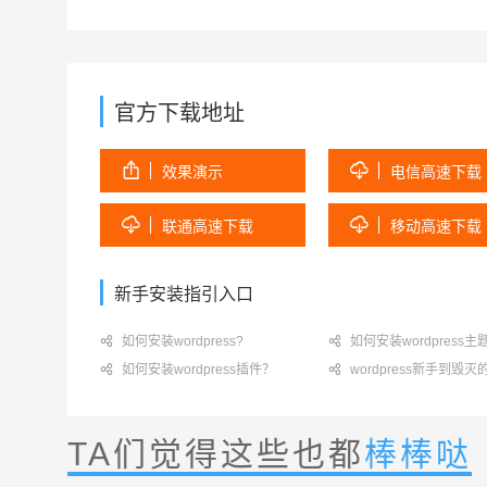
官方下载地址


效果演示
电信高速下载


联通高速下载
移动高速下载
新手安装指引入口

如何安装wordpress?

如何安装wordpress主

如何安装wordpress插件？

wordpress新手到毁
TA们觉得这些也都
棒棒哒