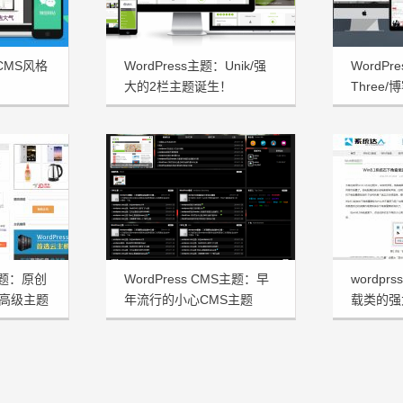
：CMS风格
WordPress主题：Unik/强
WordP
大的2栏主题诞生！
Three
三合一主
s主题：原创
WordPress CMS主题：早
wordp
志高级主题
年流行的小心CMS主题
载类的强
Tstyle宽屏版发布
xitongd