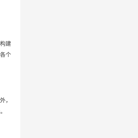
以构建
各个
另外，
持。