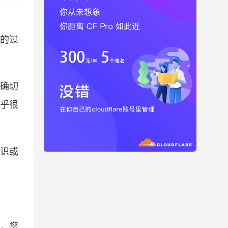
的过
确切
乎很
知识或
，您