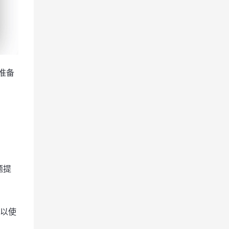
准备
题提
可以使