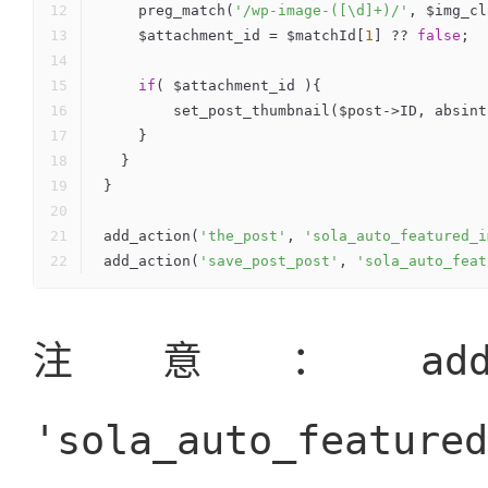
    preg_match(
'/wp-image-([\d]+)/'
, $img_cl
    $attachment_id = $matchId[
1
] ?? 
false
;
if
( $attachment_id ){
        set_post_thumbnail($post->ID, abs
    }
  }
}
add_action(
'the_post'
, 
'sola_auto_featured_i
add_action(
'save_post_post'
, 
'sola_auto_feat
ad
注意：
'sola_auto_featured