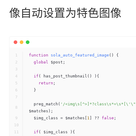
像自动设置为特色图像
function
sola_auto_featured_image
()
{
global
 $post;
if
( has_post_thumbnail() ){
return
;
  }
  preg_match(
'/<img\s[^>]*?class\s*=\s*[\'\"
$matches);
  $img_class = $matches[
1
] ?? 
false
;
if
( $img_class ){