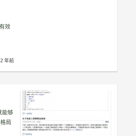
条有效
12 年前
就能够
的格局