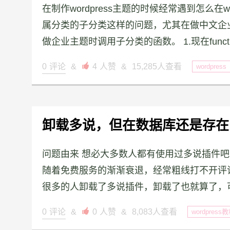
在制作wordpress主题的时候经常遇到怎么在
属分类的子分类这样的问题，尤其在做中文企
做企业主题时调用子分类的函数。 1.现在functi
0
评论
&

4
人赞
&
15,285人查看
wordpress
卸载多说，但在数据库还是存在
问题由来 想必大多数人都有使用过多说插件
随着免费服务的渐渐衰退，经常粗线打不开评
很多的人卸载了多说插件，卸载了也就算了，可
0
评论
&

0
人赞
&
8,083人查看
wordpress