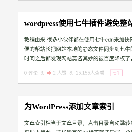
wordpress使用七牛插件避免
教程由来 很多小伙伴都在使用七牛cdn来加
便的帮站长把网站本地的静态文件同步到七牛的
时间之后都发现网站莫名其妙的被百度降权了，
0
评论
&

2
人赞
&
15,155人查看
七牛
为WordPress添加文章索引
文章索引相当于文章目录，点击目录自动跳转