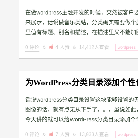
在做wordpress主题开发的时候，突然被
来展示，话说做音乐类站，分类确实需要做个类似
里值有标题、别名和描述，在描述里又不能加图
0
评论
&

4
人赞
&
14,412人查看
wordpress
为WordPress分类目录添加
话说wordpress分类目录设置这块能够设
图像的话，就有点无从下手了。。。虽说如此，但
今天讲的就可以给WordPress分类目录添加个性
0
评论
&

7
人赞
&
13,933人查看
wordpress