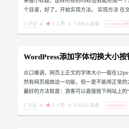
来做小标题，这样所有的h3标签就能形成一个
个目录，好了，开始实现方法。 实现方法 在文章
0
评论
&

1
人赞
&
7,886人查看
wordpress
WordPress添加字体切换大小按
众口难调，网页上正文的字体大小一般在12px
然有网页缩放这一功能，但一是不能用正常的
最好的方法就是：游客可以直接按下网站上的“放大
0
评论
&

2
人赞
&
8,613人查看
wordpress