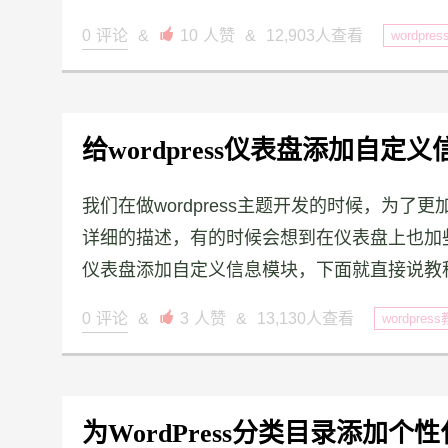
0
评论
&

10
人赞
&
12,903人查看
wordpre
给wordpress仪表盘添加自定
我们在做wordpress主题开发的时候，为了更
详细的描述，有的时候会想到在仪表盘上也加些教
仪表盘添加自定义信息模块，下面就直接说教程了，打
0
评论
&

3
人赞
&
13,130人查看
wordpres
为WordPress分类目录添加