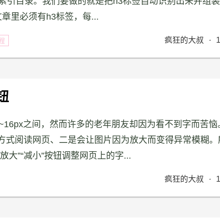
索引目录。我们要做的就是把h3标签自动识别出来并组
里必须有h3标签，每...
疯狂的大叔
·
教程
钮
~16px之间，然而许多的老年朋友却因为看不到字而苦恼
方式阅读网页、二是会让图片因为放大而变得异常模糊。
”“减小”按钮调整网页上的字...
疯狂的大叔
·