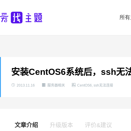
所有
安装CentOS6系统后，ssh



2013.11.16
服务器相关
CentOS6
,
ssh无法连接
文章介绍
升级版本
评价&建议