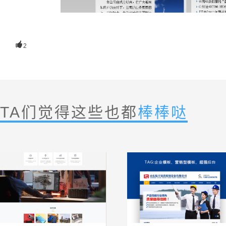

2
TA们觉得这些也都
棒棒哒