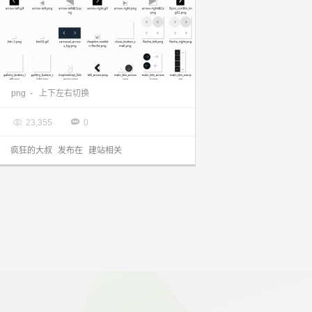
收集了一些上下左右切换的png图片素材
png
-
上下左右切换

2014.11.29


23,355
0
疯狂的大叔
发布在
建站相关