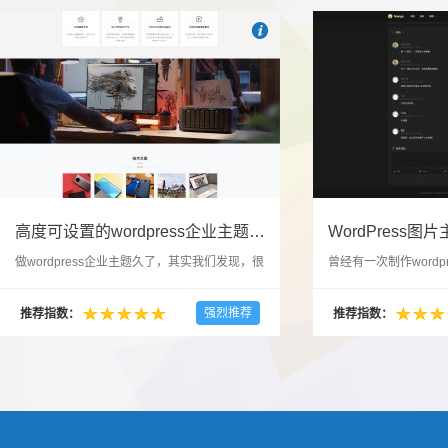

也想出现在这里？
联系我们
吧
高度可设置的wordpress企业主题indigo分享
做wordpress企业主题久了，其实我们发现，很
曾经有一次制作wordp
多的布局和界面都是极为相似的，不同的就是
一个类朋友圈一样的 
配色和元素细节。为此我们创造了一个高可设
喜欢，所以后来自己也
强烈推荐
推荐指数：
推荐指数：
置，并且模块可以重复利用的wordpress企业主
分享站也行，说是分享
题出来，为它命名为indigo，湛蓝的意思。 什
种多图的组合方式很有
么是高度可设置？简单说，我们把所有的模块
的图片的数量，对其进
都做成了小工具，并且在每个小工具里增加了
张，超过9张的，在第
很多的设置，包...
还有多少...