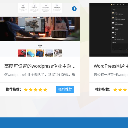

也想出现在这里？
联系我们
吧
高度可设置的wordpress企业主题indigo分享
做wordpress企业主题久了，其实我们发现，很
曾经有一次制作wordp
多的布局和界面都是极为相似的，不同的就是
一个类朋友圈一样的 
配色和元素细节。为此我们创造了一个高可设
喜欢，所以后来自己也
强烈推荐
推荐指数：
推荐指数：
置，并且模块可以重复利用的wordpress企业主
分享站也行，说是分享
题出来，为它命名为indigo，湛蓝的意思。 什
种多图的组合方式很有
么是高度可设置？简单说，我们把所有的模块
的图片的数量，对其进
都做成了小工具，并且在每个小工具里增加了
张，超过9张的，在第
很多的设置，包...
还有多少...