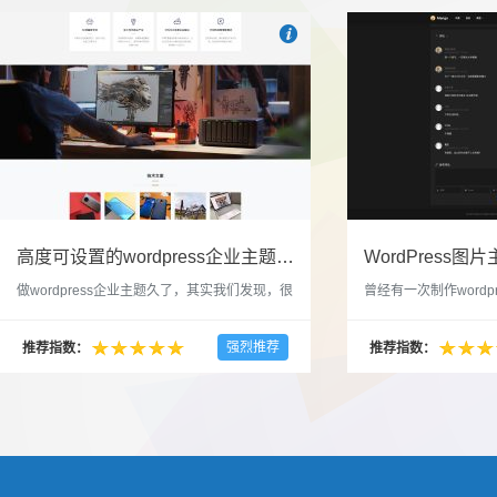

也想出现在这里？
联系我们
吧
高度可设置的wordpress企业主题indigo分享
做wordpress企业主题久了，其实我们发现，很
曾经有一次制作wordp
多的布局和界面都是极为相似的，不同的就是
一个类朋友圈一样的 
配色和元素细节。为此我们创造了一个高可设
喜欢，所以后来自己也
强烈推荐
推荐指数：
推荐指数：
置，并且模块可以重复利用的wordpress企业主
分享站也行，说是分享
题出来，为它命名为indigo，湛蓝的意思。 什
种多图的组合方式很有
么是高度可设置？简单说，我们把所有的模块
的图片的数量，对其进
都做成了小工具，并且在每个小工具里增加了
张，超过9张的，在第
很多的设置，包...
还有多少...