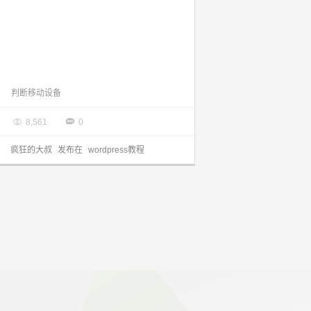
判断移动设备的function isMobile()（PHP）
判断移动设备

2016.12.30


8,561
0
疯狂的大叔
发布在
wordpress教程