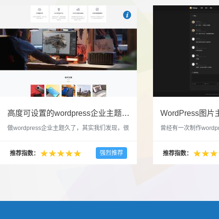

也想出现在这里？
联系我们
吧
高度可设置的wordpress企业主题indigo分享
做wordpress企业主题久了，其实我们发现，很
曾经有一次制作wordp
多的布局和界面都是极为相似的，不同的就是
一个类朋友圈一样的 
配色和元素细节。为此我们创造了一个高可设
喜欢，所以后来自己也
强烈推荐
推荐指数：
推荐指数：
置，并且模块可以重复利用的wordpress企业主
分享站也行，说是分享
题出来，为它命名为indigo，湛蓝的意思。 什
种多图的组合方式很有
么是高度可设置？简单说，我们把所有的模块
的图片的数量，对其进
都做成了小工具，并且在每个小工具里增加了
张，超过9张的，在第
很多的设置，包...
还有多少...