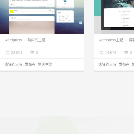
WordPress 免费响应式主题 Quench
wordpress
-
响应式主题
wordpress主题
-
博

2015.11.07

2014.05.12




22,901
0
14,678
0
疯狂的大叔
发布在
博客主题
疯狂的大叔
发布在