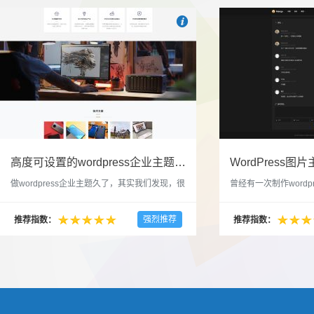

也想出现在这里？
联系我们
吧
高度可设置的wordpress企业主题indigo分享
做wordpress企业主题久了，其实我们发现，很
曾经有一次制作wordp
多的布局和界面都是极为相似的，不同的就是
一个类朋友圈一样的 
配色和元素细节。为此我们创造了一个高可设
喜欢，所以后来自己也
强烈推荐
推荐指数：
推荐指数：
置，并且模块可以重复利用的wordpress企业主
分享站也行，说是分享
题出来，为它命名为indigo，湛蓝的意思。 什
种多图的组合方式很有
么是高度可设置？简单说，我们把所有的模块
的图片的数量，对其进
都做成了小工具，并且在每个小工具里增加了
张，超过9张的，在第
很多的设置，包...
还有多少...