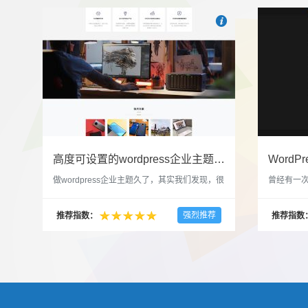

也想出现在这里？
联系我
高度可设置的wordpress企业主题indigo分享
做wordpress企业主题久了，其实我们发现，很
曾经有一次
多的布局和界面都是极为相似的，不同的就是
一个类朋友
配色和元素细节。为此我们创造了一个高可设
喜欢，所
强烈推荐
推荐指数：
推荐指数
置，并且模块可以重复利用的wordpress企业主
分享站也
题出来，为它命名为indigo，湛蓝的意思。 什
种多图的组
么是高度可设置？简单说，我们把所有的模块
的图片的
都做成了小工具，并且在每个小工具里增加了
张，超过9
很多的设置，包...
还有多少...