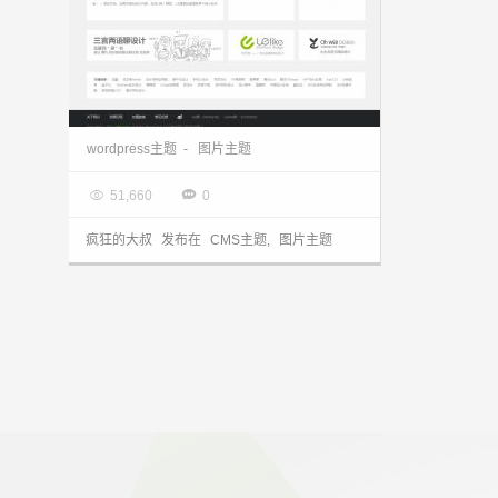
wordpress主题：图片/作品展示类主题uehtml精简版分享
wordpress主题
-
图片主题

2014.12.09


51,660
0
疯狂的大叔
发布在
CMS主题
,
图片主题