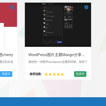


也想出现在这里？
联系我们
吧
也想出现在这里
cherry
WordPress图片主题Mango分享，类朋友圈的博客主题
，通过后台设
曾经有一次制作wordpress主题的时候，发现了
，一款很
一个类朋友圈一样的 图文组合的 展示风格很是
，可以对
喜欢，所以后来自己也做了一个。说它是图片
热卖中
热卖中
推荐指数：
，比如你
分享站也行，说是分享心情也行，总之就是这
，或者不
种多图的组合方式很有感觉。 根据文章里拥有
以设置是
的图片的数量，对其进行组合布局，最多显示9
首字放大展
张，超过9张的，在第9张的图片上展示 文章里
还有多少...