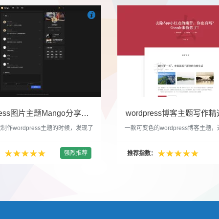

们
吧
也想出现在这里？
联系我们
吧
WordPress图片主题Mango分享，类朋友圈的博客主题
wordpress博客主题写作精选
制作wordpress主题的时候，发现了
一款可变色的wordpress博客主题
圈一样的 图文组合的 展示风格很是
置的选色卡可以设置为你喜欢的颜色
以后来自己也做了一个。说它是图片
纯粹的写作博客主题，如果你不喜欢
强烈推荐
：
推荐指数：
行，说是分享心情也行，总之就是这
文章列表里的很多布局进行展现设置
合方式很有感觉。 根据文章里拥有
不喜欢缩略图，不喜欢文章简短描述
数量，对其进行组合布局，最多显示9
喜欢那个阅读更多的按钮，他们都可
张的，在第9张的图片上展示 文章里
否显示。 这款主题的特别之处 1、
示； 2、多个小...