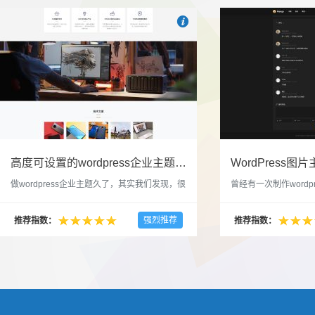

也想出现在这里？
联系我们
吧
高度可设置的wordpress企业主题indigo分享
做wordpress企业主题久了，其实我们发现，很
曾经有一次制作wordp
多的布局和界面都是极为相似的，不同的就是
一个类朋友圈一样的 
配色和元素细节。为此我们创造了一个高可设
喜欢，所以后来自己也
强烈推荐
推荐指数：
推荐指数：
置，并且模块可以重复利用的wordpress企业主
分享站也行，说是分享
题出来，为它命名为indigo，湛蓝的意思。 什
种多图的组合方式很有
么是高度可设置？简单说，我们把所有的模块
的图片的数量，对其进
都做成了小工具，并且在每个小工具里增加了
张，超过9张的，在第
很多的设置，包...
还有多少...