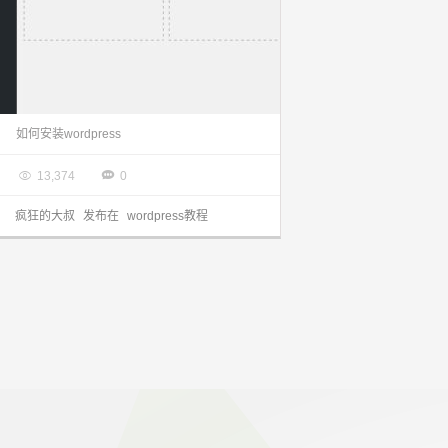
【扫盲篇】如何安装wordpress
如何安装wordpress

2013.07.20


13,374
0
疯狂的大叔
发布在
wordpress教程