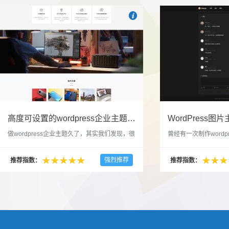

也想出现在这里？
联系我们
吧
高度可设置的wordpress企业主题indigo分享
做wordpress企业主题久了，其实我们发现，很
曾经有一次制作wordp
多的布局和界面都是极为相似的，不同的就是
一个类朋友圈一样的 
配色和元素细节。为此我们创造了一个高可设
喜欢，所以后来自己也
强烈推荐
推荐指数：
推荐指数：
置，并且模块可以重复利用的wordpress企业主
分享站也行，说是分享
题出来，为它命名为indigo，湛蓝的意思。 什
种多图的组合方式很有
么是高度可设置？简单说，我们把所有的模块
的图片的数量，对其进
都做成了小工具，并且在每个小工具里增加了
张，超过9张的，在第
很多的设置，包...
还有多少...