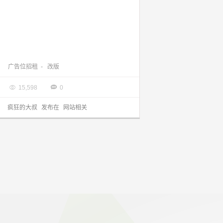
改版结束，广告位招租将继续进行ing
广告位招租
-
改版

2014.01.03


15,598
0
疯狂的大叔
发布在
网站相关