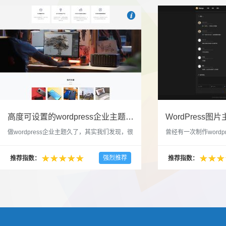

也想出现在这里？
联系我们
吧
高度可设置的wordpress企业主题indigo分享
做wordpress企业主题久了，其实我们发现，很
曾经有一次制作wordp
多的布局和界面都是极为相似的，不同的就是
一个类朋友圈一样的 
配色和元素细节。为此我们创造了一个高可设
喜欢，所以后来自己也
强烈推荐
推荐指数：
推荐指数：
置，并且模块可以重复利用的wordpress企业主
分享站也行，说是分享
题出来，为它命名为indigo，湛蓝的意思。 什
种多图的组合方式很有
么是高度可设置？简单说，我们把所有的模块
的图片的数量，对其进
都做成了小工具，并且在每个小工具里增加了
张，超过9张的，在第
很多的设置，包...
还有多少...