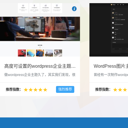

也想出现在这里？
联系我们
吧
高度可设置的wordpress企业主题indigo分享
做wordpress企业主题久了，其实我们发现，很
曾经有一次制作wordp
多的布局和界面都是极为相似的，不同的就是
一个类朋友圈一样的 
配色和元素细节。为此我们创造了一个高可设
喜欢，所以后来自己也
强烈推荐
推荐指数：
推荐指数：
置，并且模块可以重复利用的wordpress企业主
分享站也行，说是分享
题出来，为它命名为indigo，湛蓝的意思。 什
种多图的组合方式很有
么是高度可设置？简单说，我们把所有的模块
的图片的数量，对其进
都做成了小工具，并且在每个小工具里增加了
张，超过9张的，在第
很多的设置，包...
还有多少...