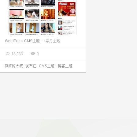
wordpress cms主题：恋月主题修改版IRUANMEI分享，优化了菜单和侧栏！
WordPress CMS主题
-
恋月主题

2013.10.15


18,933
0
疯狂的大叔
发布在
CMS主题
,
博客主题