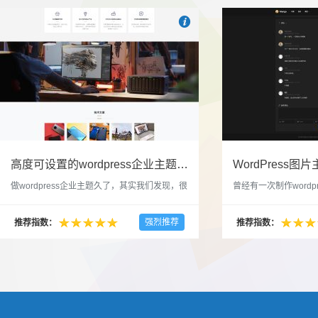

也想出现在这里？
联系我们
吧
高度可设置的wordpress企业主题indigo分享
做wordpress企业主题久了，其实我们发现，很
曾经有一次制作wordp
多的布局和界面都是极为相似的，不同的就是
一个类朋友圈一样的 
配色和元素细节。为此我们创造了一个高可设
喜欢，所以后来自己也
强烈推荐
推荐指数：
推荐指数：
置，并且模块可以重复利用的wordpress企业主
分享站也行，说是分享
题出来，为它命名为indigo，湛蓝的意思。 什
种多图的组合方式很有
么是高度可设置？简单说，我们把所有的模块
的图片的数量，对其进
都做成了小工具，并且在每个小工具里增加了
张，超过9张的，在第
很多的设置，包...
还有多少...