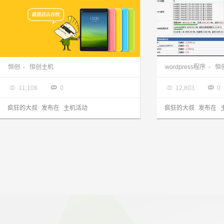
2014恒创感恩回馈节，主机7折，满100元送礼品
恒创主机测评效果
恒创
-
恒创主机
wordpress程序
-
恒

2014.12.11

2013.11.08




11,108
0
12,803
0
疯狂的大叔
发布在
主机活动
疯狂的大叔
发布在