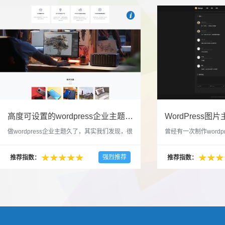

也想出现在这里？
联系我们
吧
高度可设置的wordpress企业主题indigo分享
做wordpress企业主题久了，其实我们发现，很
曾经有一次制作wordp
多的布局和界面都是极为相似的，不同的就是
一个类朋友圈一样的 
配色和元素细节。为此我们创造了一个高可设
喜欢，所以后来自己也
强烈推荐
推荐指数：
推荐指数：
置，并且模块可以重复利用的wordpress企业主
分享站也行，说是分享
题出来，为它命名为indigo，湛蓝的意思。 什
种多图的组合方式很有
么是高度可设置？简单说，我们把所有的模块
的图片的数量，对其进
都做成了小工具，并且在每个小工具里增加了
张，超过9张的，在第
很多的设置，包...
还有多少...