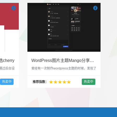


也想出现在这里？
联系我们
吧
也想出现在这里
cherry
WordPress图片主题Mango分享，类朋友圈的博客主题
，通过后台设
曾经有一次制作wordpress主题的时候，发现了
，一款很
一个类朋友圈一样的 图文组合的 展示风格很是
，可以对
喜欢，所以后来自己也做了一个。说它是图片
热卖中
热卖中
推荐指数：
，比如你
分享站也行，说是分享心情也行，总之就是这
，或者不
种多图的组合方式很有感觉。 根据文章里拥有
以设置是
的图片的数量，对其进行组合布局，最多显示9
首字放大展
张，超过9张的，在第9张的图片上展示 文章里
还有多少...