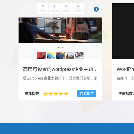

也想出现在这里？
联系我
高度可设置的wordpress企业主题indigo分享
做wordpress企业主题久了，其实我们发现，很
曾经有一次
多的布局和界面都是极为相似的，不同的就是
一个类朋友
配色和元素细节。为此我们创造了一个高可设
喜欢，所
强烈推荐
推荐指数：
推荐指数
置，并且模块可以重复利用的wordpress企业主
分享站也
题出来，为它命名为indigo，湛蓝的意思。 什
种多图的组
么是高度可设置？简单说，我们把所有的模块
的图片的
都做成了小工具，并且在每个小工具里增加了
张，超过9
很多的设置，包...
还有多少...