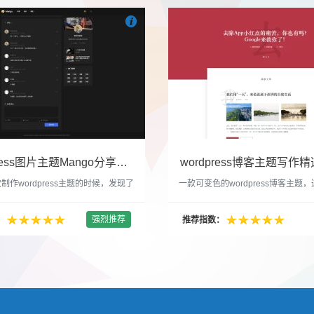

们
吧
也想出现在这里？
联系我们
吧
WordPress图片主题Mango分享，类朋友圈的博客主题
wordpress博客主题写作精选
制作wordpress主题的时候，发现了
一款可变色的wordpress博客主题
圈一样的 图文组合的 展示风格很是
置的选色卡可以设置为你喜欢的颜色
以后来自己也做了一个。说它是图片
纯粹的写作博客主题，如果你不喜欢
强烈推荐
：
推荐指数：
行，说是分享心情也行，总之就是这
文章列表里的很多布局进行展现设置
合方式很有感觉。 根据文章里拥有
不喜欢缩略图，不喜欢文章简短描述
数量，对其进行组合布局，最多显示9
喜欢那个阅读更多的按钮，他们都可
张的，在第9张的图片上展示 文章里
否显示。 这款主题的特别之处 1、
示； 2、多个小...