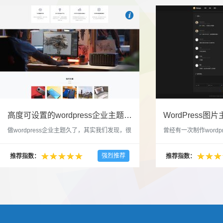

也想出现在这里？
联系我们
吧
高度可设置的wordpress企业主题indigo分享
做wordpress企业主题久了，其实我们发现，很
曾经有一次制作wordp
多的布局和界面都是极为相似的，不同的就是
一个类朋友圈一样的 
配色和元素细节。为此我们创造了一个高可设
喜欢，所以后来自己也
强烈推荐
推荐指数：
推荐指数：
置，并且模块可以重复利用的wordpress企业主
分享站也行，说是分享
题出来，为它命名为indigo，湛蓝的意思。 什
种多图的组合方式很有
么是高度可设置？简单说，我们把所有的模块
的图片的数量，对其进
都做成了小工具，并且在每个小工具里增加了
张，超过9张的，在第
很多的设置，包...
还有多少...