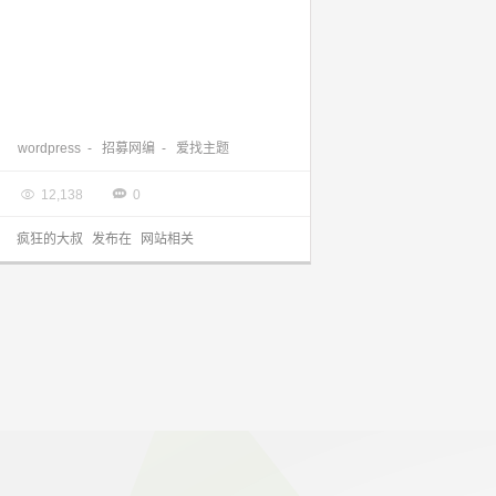
wordpress爱找主题招募网编啦
wordpress
-
招募网编
-
爱找主题

2016.09.19


12,138
0
疯狂的大叔
发布在
网站相关