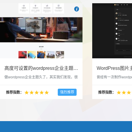

也想出现在这里？
联系我们
吧
高度可设置的wordpress企业主题indigo分享
做wordpress企业主题久了，其实我们发现，很
曾经有一次制作wordp
多的布局和界面都是极为相似的，不同的就是
一个类朋友圈一样的 
配色和元素细节。为此我们创造了一个高可设
喜欢，所以后来自己也
强烈推荐
推荐指数：
推荐指数：
置，并且模块可以重复利用的wordpress企业主
分享站也行，说是分享
题出来，为它命名为indigo，湛蓝的意思。 什
种多图的组合方式很有
么是高度可设置？简单说，我们把所有的模块
的图片的数量，对其进
都做成了小工具，并且在每个小工具里增加了
张，超过9张的，在第
很多的设置，包...
还有多少...