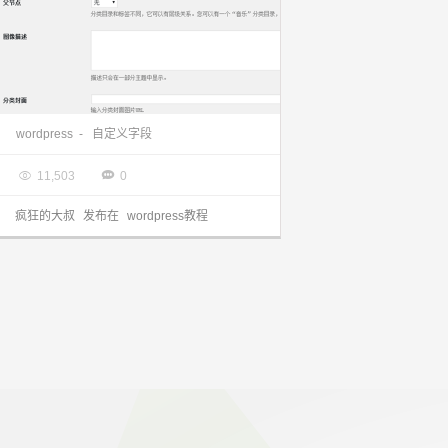
wordpress 给分类目录加自定义字段
wordpress
-
自定义字段

2016.11.26


11,503
0
疯狂的大叔
发布在
wordpress教程