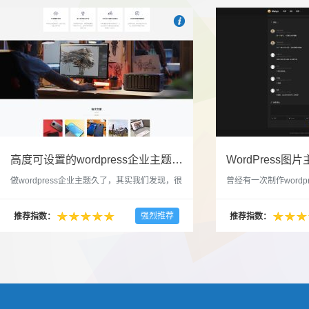

也想出现在这里？
联系我们
吧
高度可设置的wordpress企业主题indigo分享
做wordpress企业主题久了，其实我们发现，很
曾经有一次制作wordp
多的布局和界面都是极为相似的，不同的就是
一个类朋友圈一样的 
配色和元素细节。为此我们创造了一个高可设
喜欢，所以后来自己也
强烈推荐
推荐指数：
推荐指数：
置，并且模块可以重复利用的wordpress企业主
分享站也行，说是分享
题出来，为它命名为indigo，湛蓝的意思。 什
种多图的组合方式很有
么是高度可设置？简单说，我们把所有的模块
的图片的数量，对其进
都做成了小工具，并且在每个小工具里增加了
张，超过9张的，在第
很多的设置，包...
还有多少...