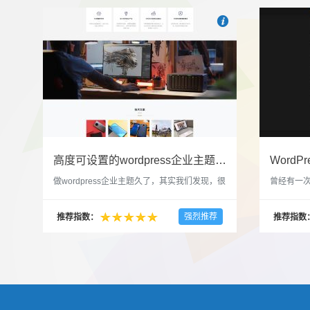

也想出现在这里？
联系我
高度可设置的wordpress企业主题indigo分享
做wordpress企业主题久了，其实我们发现，很
曾经有一次
多的布局和界面都是极为相似的，不同的就是
一个类朋友
配色和元素细节。为此我们创造了一个高可设
喜欢，所
强烈推荐
推荐指数：
推荐指数
置，并且模块可以重复利用的wordpress企业主
分享站也
题出来，为它命名为indigo，湛蓝的意思。 什
种多图的组
么是高度可设置？简单说，我们把所有的模块
的图片的
都做成了小工具，并且在每个小工具里增加了
张，超过9
很多的设置，包...
还有多少...