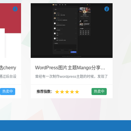


也想出现在这里？
联系我们
吧
也想出现在这里
cherry
WordPress图片主题Mango分享，类朋友圈的博客主题
，通过后台设
曾经有一次制作wordpress主题的时候，发现了
，一款很
一个类朋友圈一样的 图文组合的 展示风格很是
，可以对
喜欢，所以后来自己也做了一个。说它是图片
热卖中
热卖中
推荐指数：
，比如你
分享站也行，说是分享心情也行，总之就是这
，或者不
种多图的组合方式很有感觉。 根据文章里拥有
以设置是
的图片的数量，对其进行组合布局，最多显示9
首字放大展
张，超过9张的，在第9张的图片上展示 文章里
还有多少...