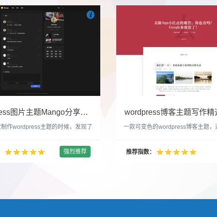

们
吧
也想出现在这里？
联系我们
吧
WordPress图片主题Mango分享，类朋友圈的博客主题
wordpress博客主题写作精选
制作wordpress主题的时候，发现了
一款可变色的wordpress博客主题
圈一样的 图文组合的 展示风格很是
置的选色卡可以设置为你喜欢的颜色
以后来自己也做了一个。说它是图片
纯粹的写作博客主题，如果你不喜欢
强烈推荐
：
推荐指数：
行，说是分享心情也行，总之就是这
文章列表里的很多布局进行展现设置
合方式很有感觉。 根据文章里拥有
不喜欢缩略图，不喜欢文章简短描述
数量，对其进行组合布局，最多显示9
喜欢那个阅读更多的按钮，他们都可
张的，在第9张的图片上展示 文章里
否显示。 这款主题的特别之处 1、
示； 2、多个小...