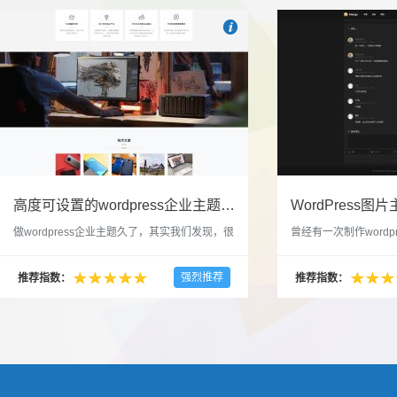

也想出现在这里？
联系我们
吧
高度可设置的wordpress企业主题indigo分享
做wordpress企业主题久了，其实我们发现，很
曾经有一次制作wordp
多的布局和界面都是极为相似的，不同的就是
一个类朋友圈一样的 
配色和元素细节。为此我们创造了一个高可设
喜欢，所以后来自己也
强烈推荐
推荐指数：
推荐指数：
置，并且模块可以重复利用的wordpress企业主
分享站也行，说是分享
题出来，为它命名为indigo，湛蓝的意思。 什
种多图的组合方式很有
么是高度可设置？简单说，我们把所有的模块
的图片的数量，对其进
都做成了小工具，并且在每个小工具里增加了
张，超过9张的，在第
很多的设置，包...
还有多少...