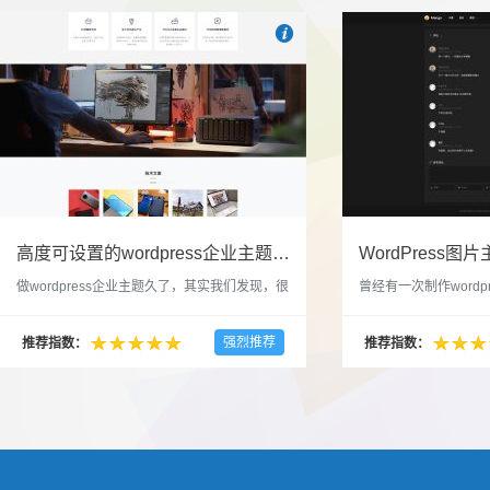

也想出现在这里？
联系我们
吧
高度可设置的wordpress企业主题indigo分享
做wordpress企业主题久了，其实我们发现，很
曾经有一次制作wordp
多的布局和界面都是极为相似的，不同的就是
一个类朋友圈一样的 
配色和元素细节。为此我们创造了一个高可设
喜欢，所以后来自己也
强烈推荐
推荐指数：
推荐指数：
置，并且模块可以重复利用的wordpress企业主
分享站也行，说是分享
题出来，为它命名为indigo，湛蓝的意思。 什
种多图的组合方式很有
么是高度可设置？简单说，我们把所有的模块
的图片的数量，对其进
都做成了小工具，并且在每个小工具里增加了
张，超过9张的，在第
很多的设置，包...
还有多少...