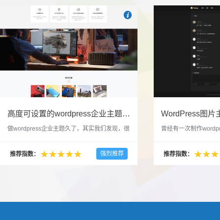

也想出现在这里？
联系我们
吧
高度可设置的wordpress企业主题indigo分享
做wordpress企业主题久了，其实我们发现，很
曾经有一次制作wordp
多的布局和界面都是极为相似的，不同的就是
一个类朋友圈一样的 
配色和元素细节。为此我们创造了一个高可设
喜欢，所以后来自己也
强烈推荐
推荐指数：
推荐指数：
置，并且模块可以重复利用的wordpress企业主
分享站也行，说是分享
题出来，为它命名为indigo，湛蓝的意思。 什
种多图的组合方式很有
么是高度可设置？简单说，我们把所有的模块
的图片的数量，对其进
都做成了小工具，并且在每个小工具里增加了
张，超过9张的，在第
很多的设置，包...
还有多少...