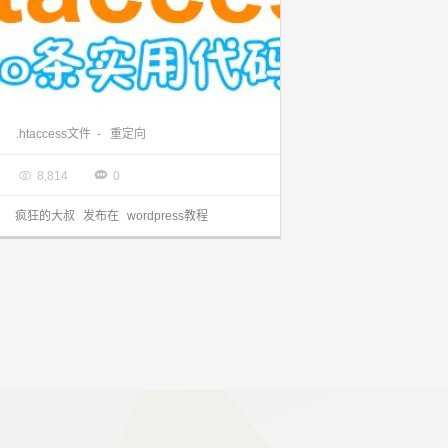
.htaccess文件的妙用你知道多少？
.htaccess文件
-
重定向

2013.09.14


8,814
0
疯狂的大叔
发布在
wordpress教程