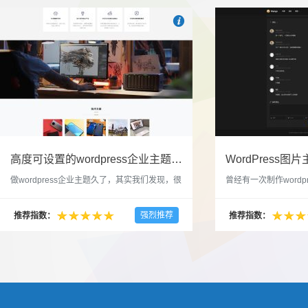

也想出现在这里？
联系我们
吧
高度可设置的wordpress企业主题indigo分享
做wordpress企业主题久了，其实我们发现，很
曾经有一次制作wordp
多的布局和界面都是极为相似的，不同的就是
一个类朋友圈一样的 
配色和元素细节。为此我们创造了一个高可设
喜欢，所以后来自己也
强烈推荐
推荐指数：
推荐指数：
置，并且模块可以重复利用的wordpress企业主
分享站也行，说是分享
题出来，为它命名为indigo，湛蓝的意思。 什
种多图的组合方式很有
么是高度可设置？简单说，我们把所有的模块
的图片的数量，对其进
都做成了小工具，并且在每个小工具里增加了
张，超过9张的，在第
很多的设置，包...
还有多少...