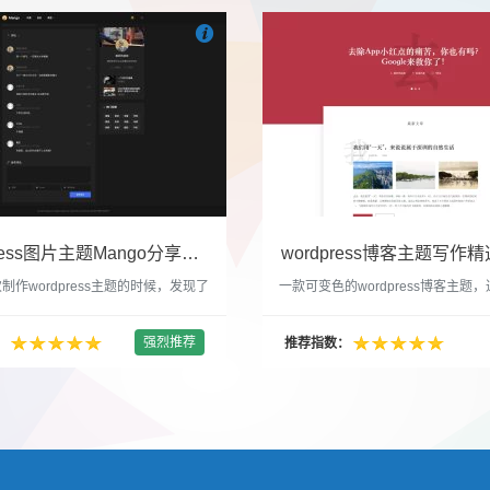

们
吧
也想出现在这里？
联系我们
吧
WordPress图片主题Mango分享，类朋友圈的博客主题
wordpress博客主题写作精选
制作wordpress主题的时候，发现了
一款可变色的wordpress博客主题
圈一样的 图文组合的 展示风格很是
置的选色卡可以设置为你喜欢的颜色
以后来自己也做了一个。说它是图片
纯粹的写作博客主题，如果你不喜欢
强烈推荐
：
推荐指数：
行，说是分享心情也行，总之就是这
文章列表里的很多布局进行展现设置
合方式很有感觉。 根据文章里拥有
不喜欢缩略图，不喜欢文章简短描述
数量，对其进行组合布局，最多显示9
喜欢那个阅读更多的按钮，他们都可
张的，在第9张的图片上展示 文章里
否显示。 这款主题的特别之处 1、
示； 2、多个小...