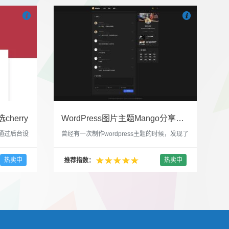


也想出现在这里？
联系我们
吧
也想出现在这里
cherry
WordPress图片主题Mango分享，类朋友圈的博客主题
，通过后台设
曾经有一次制作wordpress主题的时候，发现了
，一款很
一个类朋友圈一样的 图文组合的 展示风格很是
，可以对
喜欢，所以后来自己也做了一个。说它是图片
热卖中
热卖中
推荐指数：
，比如你
分享站也行，说是分享心情也行，总之就是这
，或者不
种多图的组合方式很有感觉。 根据文章里拥有
以设置是
的图片的数量，对其进行组合布局，最多显示9
首字放大展
张，超过9张的，在第9张的图片上展示 文章里
还有多少...