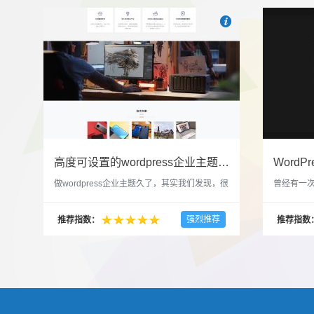

也想出现在这里？
联系我
高度可设置的wordpress企业主题indigo分享
做wordpress企业主题久了，其实我们发现，很
曾经有一次
多的布局和界面都是极为相似的，不同的就是
一个类朋友
配色和元素细节。为此我们创造了一个高可设
喜欢，所
强烈推荐
推荐指数：
推荐指数
置，并且模块可以重复利用的wordpress企业主
分享站也
题出来，为它命名为indigo，湛蓝的意思。 什
种多图的组
么是高度可设置？简单说，我们把所有的模块
的图片的
都做成了小工具，并且在每个小工具里增加了
张，超过9
很多的设置，包...
还有多少...