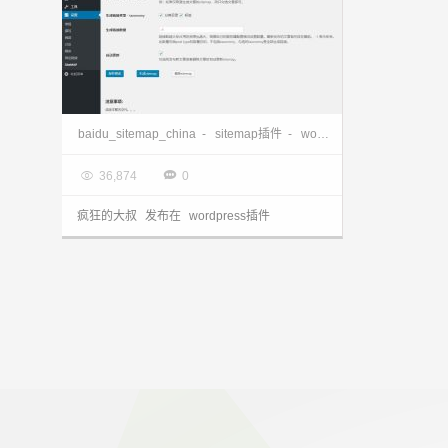
wordpress sitemap插件 baidu_sitemap_china分享
baidu_sitemap_china
-
sitemap插件
-
wordpress
-
wordpress 

2018.01.02


36,874
0
疯狂的大叔
发布在
wordpress插件