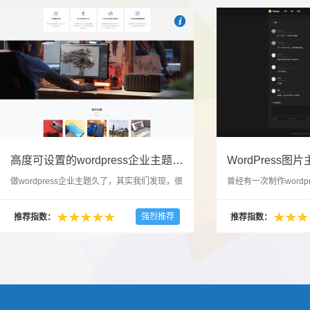

也想出现在这里？
联系我们
吧
高度可设置的wordpress企业主题indigo分享
做wordpress企业主题久了，其实我们发现，很
曾经有一次制作wordp
多的布局和界面都是极为相似的，不同的就是
一个类朋友圈一样的 
配色和元素细节。为此我们创造了一个高可设
喜欢，所以后来自己也
强烈推荐
推荐指数：
推荐指数：
置，并且模块可以重复利用的wordpress企业主
分享站也行，说是分享
题出来，为它命名为indigo，湛蓝的意思。 什
种多图的组合方式很有
么是高度可设置？简单说，我们把所有的模块
的图片的数量，对其进
都做成了小工具，并且在每个小工具里增加了
张，超过9张的，在第
很多的设置，包...
还有多少...