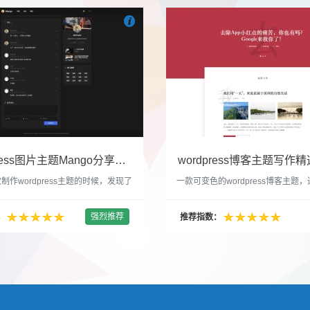

们
吧
也想出现在这里？
联系我们
吧
WordPress图片主题Mango分享，类朋友圈的博客主题
wordpress博客主题写作精选
制作wordpress主题的时候，发现了
一款可变色的wordpress博客主题
圈一样的 图文组合的 展示风格很是
置的选色卡可以设置为你喜欢的颜色
以后来自己也做了一个。说它是图片
纯粹的写作博客主题，如果你不喜欢
强烈推荐
：
推荐指数：
行，说是分享心情也行，总之就是这
文章列表里的很多布局进行展现设置
合方式很有感觉。 根据文章里拥有
不喜欢缩略图，不喜欢文章简短描述
数量，对其进行组合布局，最多显示9
喜欢那个阅读更多的按钮，他们都可
张的，在第9张的图片上展示 文章里
否显示。 这款主题的特别之处 1、
示； 2、多个小...