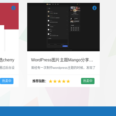


也想出现在这里？
联系我们
吧
也想出现在这里
cherry
WordPress图片主题Mango分享，类朋友圈的博客主题
，通过后台设
曾经有一次制作wordpress主题的时候，发现了
，一款很
一个类朋友圈一样的 图文组合的 展示风格很是
，可以对
喜欢，所以后来自己也做了一个。说它是图片
热卖中
热卖中
推荐指数：
，比如你
分享站也行，说是分享心情也行，总之就是这
，或者不
种多图的组合方式很有感觉。 根据文章里拥有
以设置是
的图片的数量，对其进行组合布局，最多显示9
首字放大展
张，超过9张的，在第9张的图片上展示 文章里
还有多少...