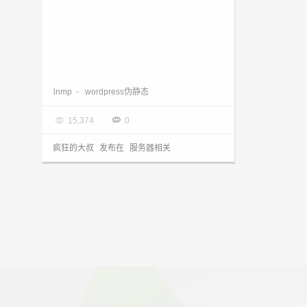
lnmp环境下，wordpress伪静态文件导致默认首页不生效
lnmp
-
wordpress伪静态

2013.11.16


15,374
0
疯狂的大叔
发布在
服务器相关