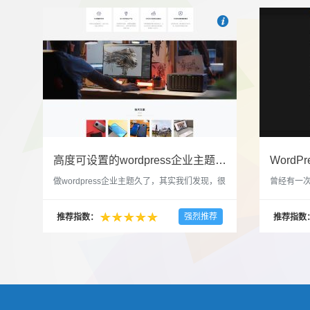

也想出现在这里？
联系我
高度可设置的wordpress企业主题indigo分享
做wordpress企业主题久了，其实我们发现，很
曾经有一次
多的布局和界面都是极为相似的，不同的就是
一个类朋友
配色和元素细节。为此我们创造了一个高可设
喜欢，所
强烈推荐
推荐指数：
推荐指数
置，并且模块可以重复利用的wordpress企业主
分享站也
题出来，为它命名为indigo，湛蓝的意思。 什
种多图的组
么是高度可设置？简单说，我们把所有的模块
的图片的
都做成了小工具，并且在每个小工具里增加了
张，超过9
很多的设置，包...
还有多少...