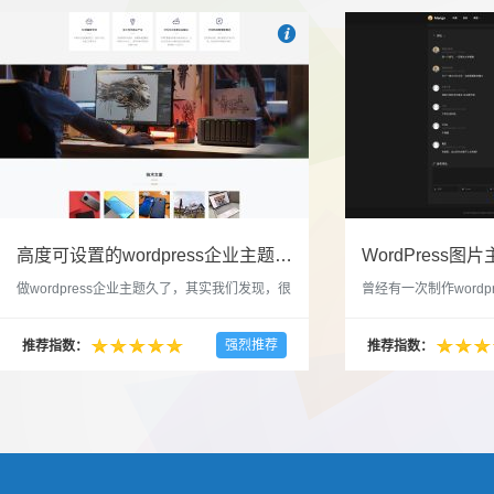

也想出现在这里？
联系我们
吧
高度可设置的wordpress企业主题indigo分享
做wordpress企业主题久了，其实我们发现，很
曾经有一次制作wordp
多的布局和界面都是极为相似的，不同的就是
一个类朋友圈一样的 
配色和元素细节。为此我们创造了一个高可设
喜欢，所以后来自己也
强烈推荐
推荐指数：
推荐指数：
置，并且模块可以重复利用的wordpress企业主
分享站也行，说是分享
题出来，为它命名为indigo，湛蓝的意思。 什
种多图的组合方式很有
么是高度可设置？简单说，我们把所有的模块
的图片的数量，对其进
都做成了小工具，并且在每个小工具里增加了
张，超过9张的，在第
很多的设置，包...
还有多少...