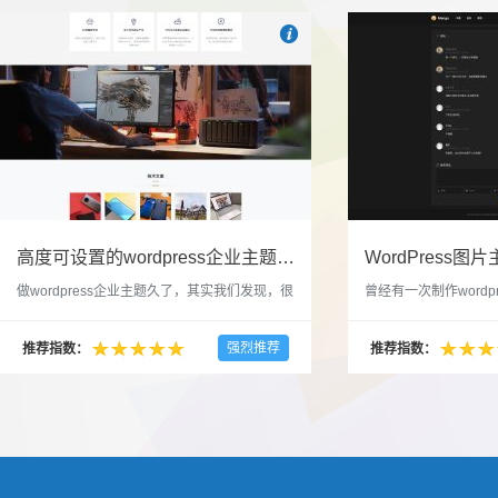

也想出现在这里？
联系我们
吧
高度可设置的wordpress企业主题indigo分享
做wordpress企业主题久了，其实我们发现，很
曾经有一次制作wordp
多的布局和界面都是极为相似的，不同的就是
一个类朋友圈一样的 
配色和元素细节。为此我们创造了一个高可设
喜欢，所以后来自己也
强烈推荐
推荐指数：
推荐指数：
置，并且模块可以重复利用的wordpress企业主
分享站也行，说是分享
题出来，为它命名为indigo，湛蓝的意思。 什
种多图的组合方式很有
么是高度可设置？简单说，我们把所有的模块
的图片的数量，对其进
都做成了小工具，并且在每个小工具里增加了
张，超过9张的，在第
很多的设置，包...
还有多少...